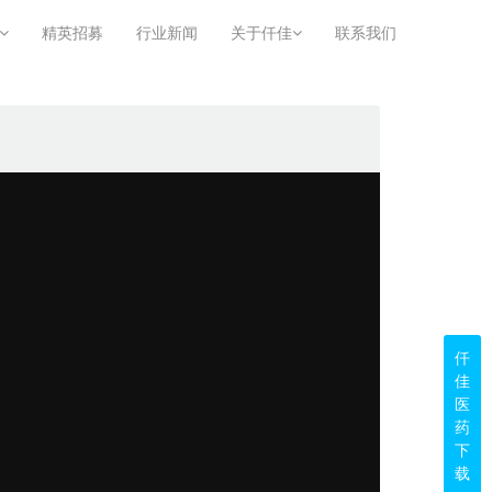
精英招募
行业新闻
关于仟佳
联系我们
仟
佳
医
药
下
载