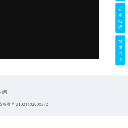
安
卓
扫
码
加
盟
咨
询
内网
备案号 21021102000372