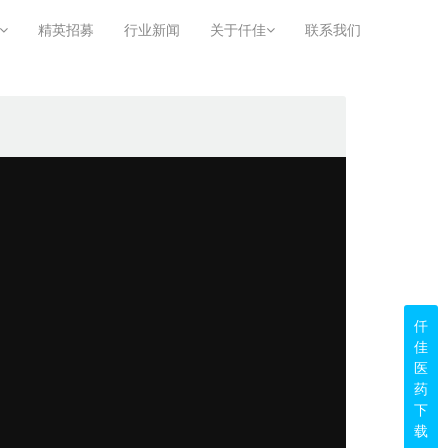
精英招募
行业新闻
关于仟佳
联系我们
仟
佳
医
药
下
载