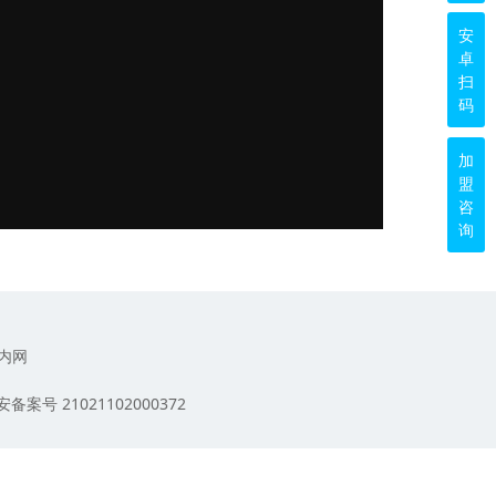
安
卓
扫
码
加
盟
咨
询
内网
备案号 21021102000372